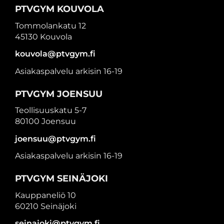
PTVGYM KOUVOLA
Tommolankatu 12
45130 Kouvola
kouvola@ptvgym.fi
Asiakaspalvelu arkisin 16-19
PTVGYM JOENSUU
Teollisuuskatu 5-7
80100 Joensuu
joensuu@ptvgym.fi
Asiakaspalvelu arkisin 16-19
PTVGYM SEINÄJOKI
Kauppaneliö 10
60210 Seinäjoki
seinajoki@ptvgym.fi