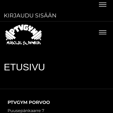
Navi
KIRJAUDU SISÄÄN
Navi
ETUSIVU
PTVGYM PORVOO
Puusepänkaarre 7